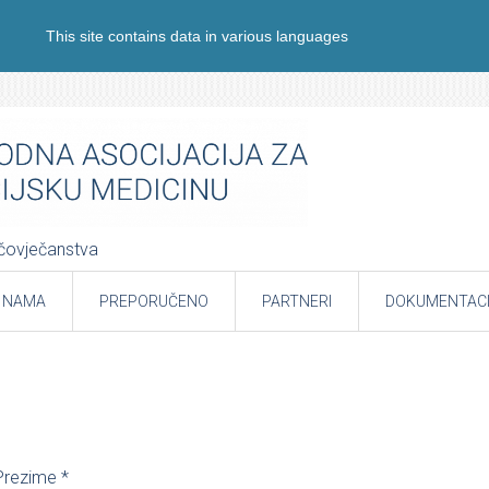
This site contains data in various languages
e čovječanstva
 NAMA
PREPORUČENO
PARTNERI
DOKUMENTACI
Prezime
*