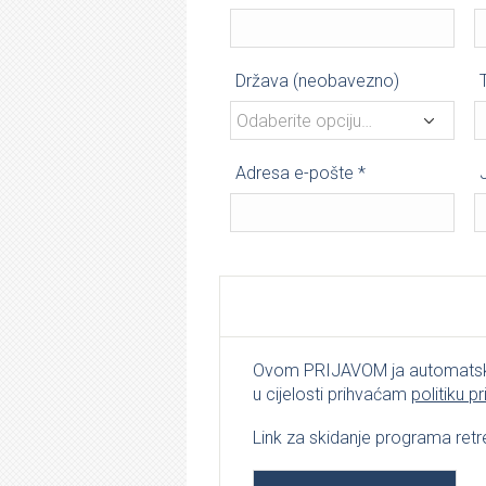
Država
(neobavezno)
Odaberite opciju…
Adresa e-pošte
*
Ovom PRIJAVOM ja automatski 
u cijelosti prihvaćam
politiku p
Link za skidanje programa retr