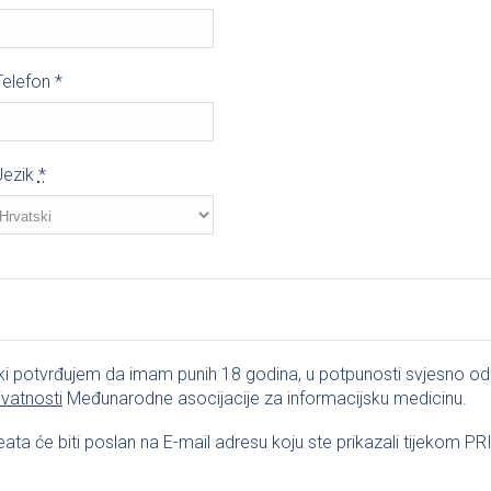
Telefon
*
Jezik
*
potvrđujem da imam punih 18 godina, u potpunosti svjesno o
rivatnosti
Međunarodne asocijacije za informacijsku medicinu.
eata će biti poslan na E-mail adresu koju ste prikazali tijekom P