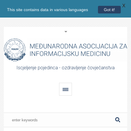
X
This site contains data in various languages
Got it!
Iscjeljenje pojedinca - ozdravljenje čovječanstva