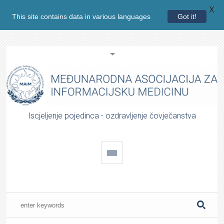
X
This site contains data in various languages
Got it!
Iscjeljenje pojedinca - ozdravljenje čovječanstva