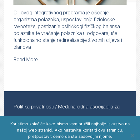
Cilj ovog integrativnog programa je čišćenje
organizma polaznika, uspostavljanje fiziološke
ravnoteže, postizanje psihičkogi fizičkog balansa
polaznika te vraćanje polaznika u odgovarajuće
funkcionalno stanje radirealizacije životnih ciljeva i
planova
Read More
Politika privatnosti
/ Međunarodna asocijacija za
informacijsku medicinu © 2022 - 2024 | All Rights
Koristimo kolačiće kako bismo vam pružili najbolje iskustvo na
našoj web stranici. Ako nastavite koristiti ovu stranicu,
Reserved
pretpostavit ćemo da ste zadovoljni njome.