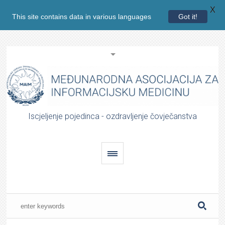
X
This site contains data in various languages
Got it!
Iscjeljenje pojedinca - ozdravljenje čovječanstva