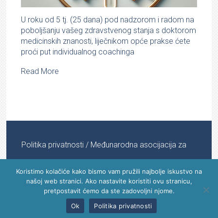
U roku od 5 tj. (25 dana) pod nadzorom i radom na
poboljšanju vašeg zdravstvenog stanja s doktorom
medicinskih znanosti, liječnikom opće prakse ćete
proći put individualnog coachinga
Read More
Politika privatnosti
/ Međunarodna asocijacija za
informacijsku medicinu © 2022 - 2024 | All Rights
Koristimo kolačiće kako bismo vam pružili najbolje iskustvo na
našoj web stranici. Ako nastavite koristiti ovu stranicu,
Reserved
pretpostavit ćemo da ste zadovoljni njome.
Ok
Politika privatnosti