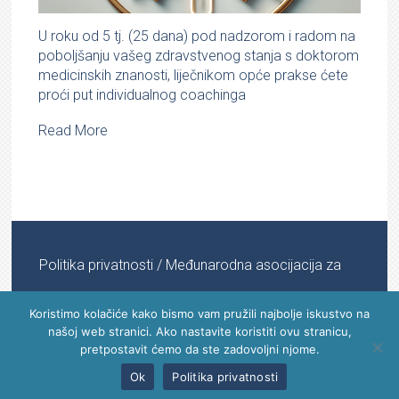
U roku od 5 tj. (25 dana) pod nadzorom i radom na
poboljšanju vašeg zdravstvenog stanja s doktorom
medicinskih znanosti, liječnikom opće prakse ćete
proći put individualnog coachinga
Read More
Politika privatnosti
/ Međunarodna asocijacija za
informacijsku medicinu © 2022 - 2024 | All Rights
Koristimo kolačiće kako bismo vam pružili najbolje iskustvo na
našoj web stranici. Ako nastavite koristiti ovu stranicu,
Reserved
pretpostavit ćemo da ste zadovoljni njome.
Ok
Politika privatnosti