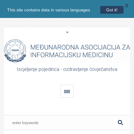
X
This site contains data in various languages
Got it!
Iscjeljenje pojedinca - ozdravljenje čovječanstva