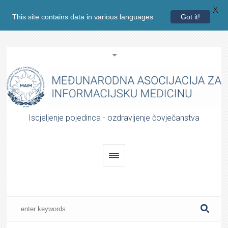
X
This site contains data in various languages
Got it!
Iscjeljenje pojedinca - ozdravljenje čovječanstva