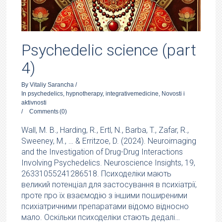
Psychedelic science (part
4)
By
Vitaliy Sarancha
/
In
psychedelics
,
hypnotherapy
,
integrativemedicine
,
Novosti i
aktivnosti
/
Comments
(0)
Wall, M. B., Harding, R., Ertl, N., Barba, T., Zafar, R.,
Sweeney, M., … & Erritzoe, D. (2024). Neuroimaging
and the Investigation of Drug-Drug Interactions
Involving Psychedelics. Neuroscience Insights, 19,
26331055241286518. Психоделіки мають
великий потенціал для застосування в психіатрії,
проте про їх взаємодію з іншими поширеними
психіатричними препаратами відомо відносно
мало. Оскільки психоделіки стають дедалі…