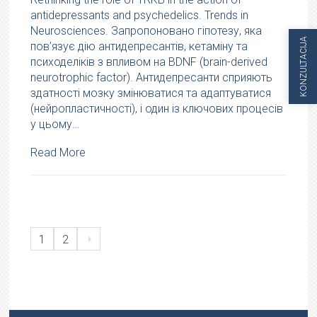
antidepressants and psychedelics. Trends in
Neurosciences. Запропоновано гіпотезу, яка
KONZULTACIJA
пов’язує дію антидепресантів, кетаміну та
психоделіків з впливом на BDNF (brain-derived
neurotrophic factor). Антидепресанти сприяють
здатності мозку змінюватися та адаптуватися
(нейропластичності), і один із ключових процесів
у цьому…
Read More
1
2