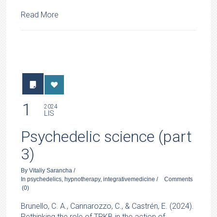
Read More
1
2024
LIS
Psychedelic science (part
3)
By
Vitaliy Sarancha
/
In
psychedelics
,
hypnotherapy
,
integrativemedicine
/
Comments
(0)
Brunello, C. A., Cannarozzo, C., & Castrén, E. (2024).
Rethinking the role of TRKB in the action of