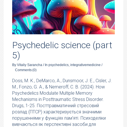
Psychedelic science (part
5)
By
Vitaliy Sarancha
/
In
psychedelics
,
integrativemedicine
/
Comments
(0)
Doss, M. K., DeMarco, A., Dunsmoor, J. E., Cisler, J.
M., Fonzo, G. A., & Nemeroff, C. B. (2024). How
Psychedelics Modulate Multiple Memory
Mechanisms in Posttraumatic Stress Disorder.
Drugs, 1-25. Посттравматичний стресовий
розлад (ПТСР) характеризується значними
порушеннями у функціях пам’яті. Психоделіки
вивчаються як перспективні засоби для