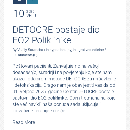
10
2025
VELJ
DETOCRE postaje dio
EO2 Poliklinike
By
Vitaliy Sarancha
/
In
hypnotherapy
,
integrativemedicine
/
Comments
(0)
Poštovani pacijenti, Zahvaljujemo na vašoj
dosadašnjoj suradnji i na povjerenju koje ste nam
ukazali odabirom metode DETOCRE za mršavljenje
i detoksikaciju. Drago nam je obavijestiti vas da od
01. veljače 2025. godine Centar DETOCRE postaje
sastavni dio EO2 poliklinike. Osim tretmana na koje
ste već navikli, naša ponuda sada uključuje i
inovativne terapije koje će…
Read More