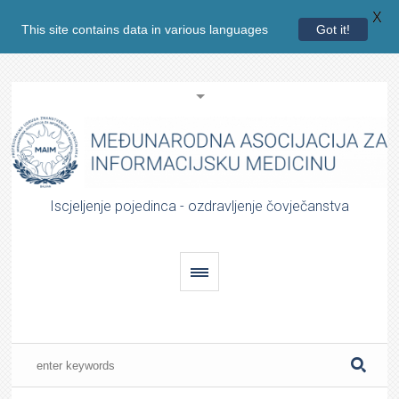
X
This site contains data in various languages
Got it!
Iscjeljenje pojedinca - ozdravljenje čovječanstva