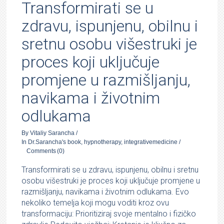
Transformirati se u
zdravu, ispunjenu, obilnu i
sretnu osobu višestruki je
proces koji uključuje
promjene u razmišljanju,
navikama i životnim
odlukama
By
Vitaliy Sarancha
/
In
Dr.Sarancha's book
,
hypnotherapy
,
integrativemedicine
/
Comments
(0)
Transformirati se u zdravu, ispunjenu, obilnu i sretnu
osobu višestruki je proces koji uključuje promjene u
razmišljanju, navikama i životnim odlukama. Evo
nekoliko temelja koji mogu voditi kroz ovu
transformaciju: Prioritiziraj svoje mentalno i fizičko