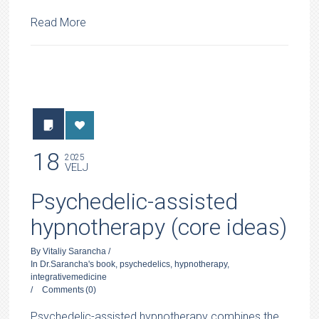
Read More
18
2025
VELJ
Psychedelic-assisted
hypnotherapy (core ideas)
By
Vitaliy Sarancha
/
In
Dr.Sarancha's book
,
psychedelics
,
hypnotherapy
,
integrativemedicine
/
Comments
(0)
Psychedelic-assisted hypnotherapy combines the