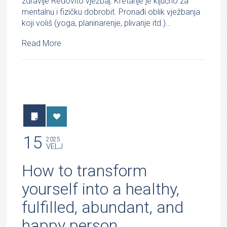
zdravlje Redovito vježbaj: Kretanje je ključno za
mentalnu i fizičku dobrobit. Pronađi oblik vježbanja
koji voliš (yoga, planinarenje, plivanje itd.)…
Read More
15
2025
VELJ
How to transform
yourself into a healthy,
fulfilled, abundant, and
happy person