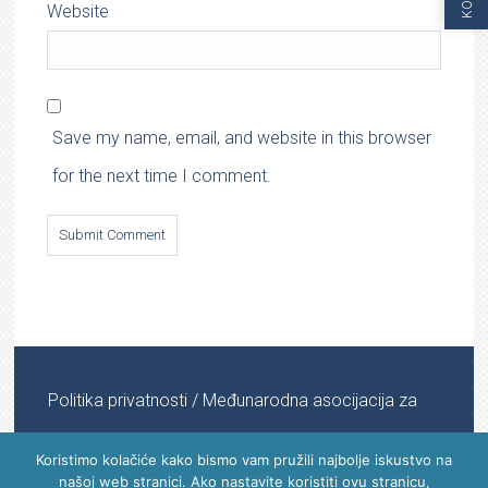
Website
Save my name, email, and website in this browser
for the next time I comment.
Politika privatnosti
/ Međunarodna asocijacija za
informacijsku medicinu © 2022 - 2024 | All Rights
Koristimo kolačiće kako bismo vam pružili najbolje iskustvo na
našoj web stranici. Ako nastavite koristiti ovu stranicu,
Reserved