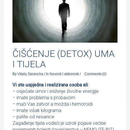
ČIŠĆENJE (DETOX) UMA
I TIJELA
By
Vitaliy Sarancha
/
In
Novosti i aktivnosti
/
Comments
(0)
Vi ste uspješna i realizirana osoba ali:
– osjećate umor i sniženje životne energije
– imate problema s probavom
– muči Vas zatvor a možda i hemoroidi
– imate višak kilograma
– patite od nesanice
Zagađenje tijela vodeći je uzrok pojave većine
suvremenih bolesti čovječanstva – NEMOJTE BITI