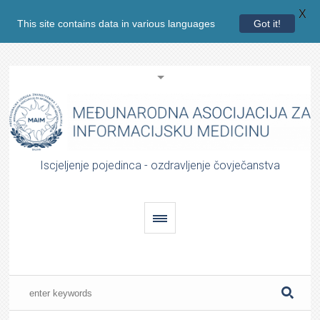
X
This site contains data in various languages
Got it!
Iscjeljenje pojedinca - ozdravljenje čovječanstva