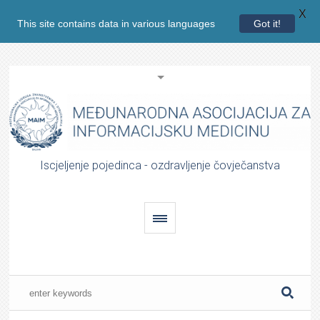
X
This site contains data in various languages
Got it!
Iscjeljenje pojedinca - ozdravljenje čovječanstva