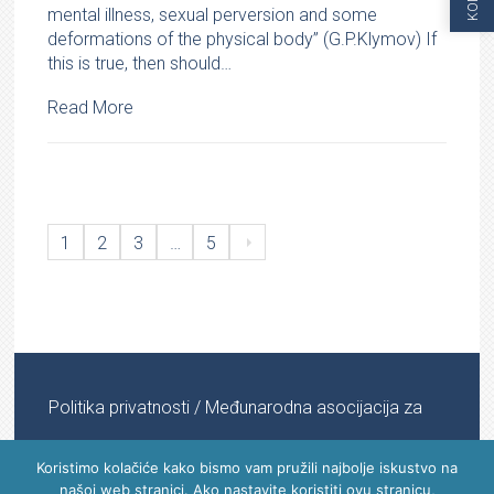
mental illness, sexual perversion and some
deformations of the physical body” (G.P.Klymov) If
this is true, then should…
Read More
1
2
3
…
5
Politika privatnosti
/ Međunarodna asocijacija za
informacijsku medicinu © 2022 - 2024 | All Rights
Koristimo kolačiće kako bismo vam pružili najbolje iskustvo na
našoj web stranici. Ako nastavite koristiti ovu stranicu,