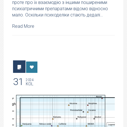
проте про їх взаємодію з іншими поширеними
психіатричними препаратами відомо відносно
мало. Оскільки психоделіки стають дедалі…
Read More
31
2024
KOL