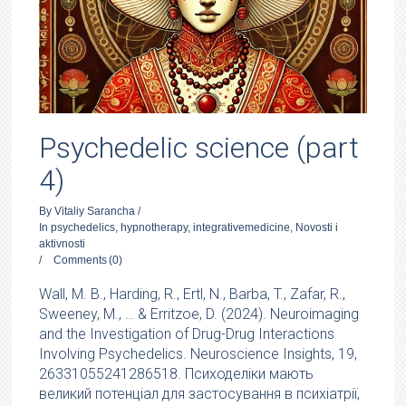
Psychedelic science (part
4)
By
Vitaliy Sarancha
/
In
psychedelics
,
hypnotherapy
,
integrativemedicine
,
Novosti i
aktivnosti
/
Comments
(0)
Wall, M. B., Harding, R., Ertl, N., Barba, T., Zafar, R.,
Sweeney, M., … & Erritzoe, D. (2024). Neuroimaging
and the Investigation of Drug-Drug Interactions
Involving Psychedelics. Neuroscience Insights, 19,
26331055241286518. Психоделіки мають
великий потенціал для застосування в психіатрії,