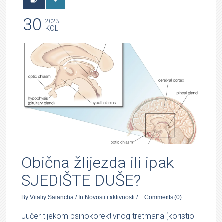
30
2023
KOL
Obična žlijezda ili ipak
SJEDIŠTE DUŠE?
By
Vitaliy Sarancha
/
In
Novosti i aktivnosti
/
Comments
(0)
Jučer tijekom psihokorektivnog tretmana (koristio