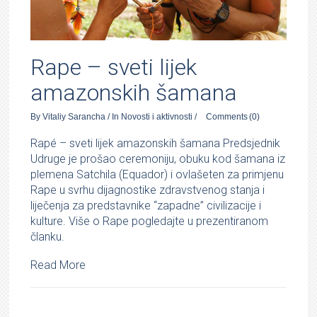
Rape – sveti lijek
amazonskih šamana
By
Vitaliy Sarancha
/
In
Novosti i aktivnosti
/
Comments
(0)
Rapé – sveti lijek amazonskih šamana Predsjednik
Udruge je prošao ceremoniju, obuku kod šamana iz
plemena Satchila (Equador) i ovlašeten za primjenu
Rape u svrhu dijagnostike zdravstvenog stanja i
liječenja za predstavnike “zapadne” civilizacije i
kulture. Više o Rape pogledajte u prezentiranom
članku.
Read More