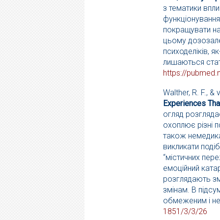
з тематики впл
функціонування 
покращувати нав
цьому дозозале
психоделіків, 
лишаються стате
https://pubmed.n
Walther, R. F., &
Experiences Tha
огляд розглядає
охоплює різні п
також немедикам
викликати подіб
“містичних пере
емоційний ката
розглядають змі
змінам. В підсу
обмеженим і не
1851/3/3/26