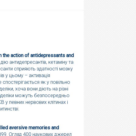
n the action of antidepressants and
дію антидепресантів, кетаміну та
ресанти сприяють здатності мозку
ів у цьому – активація
е спостерігається як у повільно
еліки, хоча вони діють на різні
иходеліки можуть безпосередньо
B у певних нервових клітинах і
итинстві.
called aversive memories and
5899. Огляд 400 наукових джерел