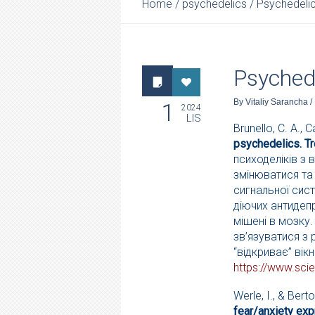
Home
/
psychedelics
/
Psychedelic
Psychede
By
Vitaliy Sarancha
/
1
2024
LIS
Brunello, C. A., 
psychedelics. T
психоделіків з 
змінюватися та 
сигнальної сист
діючих антидепр
мішені в мозку
зв’язуватися з 
“відкриває” вік
https://www.sci
Werle, I., & Berto
fear/anxiety exp