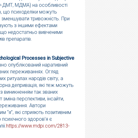
МеО-ДМТ, МДМА) на особливості
ав, що психоделіки можуть
 та зменшувати тривожність. При
язують з іншими ефектами
, що недостатньо вивченими
ів препаратів.
hological Processes in Subjective
вно опублікований наративний
ивних переживаннях. Огляд
их ритуалах народів світу, а
орна депривація, які теж можуть
ь з виникненням так званих
 зміна перспективи, інсайти,
переживання. Автори
им “я”, які сприяють позитивним
о психічного здоров’я є
пії
.
https://www.mdpi.com/2813-