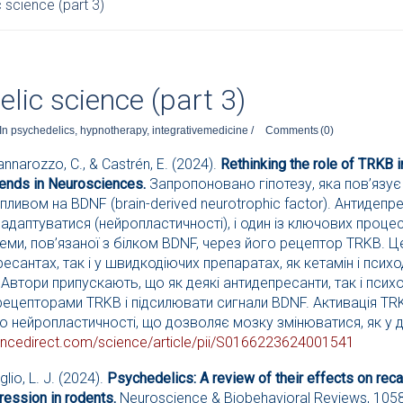
 science (part 3)
lic science (part 3)
In
psychedelics
,
hypnotherapy
,
integrativemedicine
/
Comments
(0)
Cannarozzo, C., & Castrén, E. (2024).
Rethinking the role of TRKB i
rends in Neurosciences.
Запропоновано гіпотезу, яка пов’язує 
впливом на BDNF (brain-derived neurotrophic factor). Антидеп
адаптуватися (нейропластичності), і один із ключових процес
еми, пов’язаної з білком BDNF, через його рецептор TRKB. Ц
есантах, так і у швидкодіючих препаратах, як кетамін і психод
. Автори припускають, що як деякі антидепресанти, так і пс
рецепторами TRKB і підсилювати сигнали BDNF. Активація TRK
но нейропластичності, що дозволяє мозку змінюватися, як у д
encedirect.com/
science/article/pii/
S0166223624001541
glio, L. J. (2024).
Psychedelics: A review of their effects on re
ression in rodents.
Neuroscience & Biobehavioral Reviews, 10