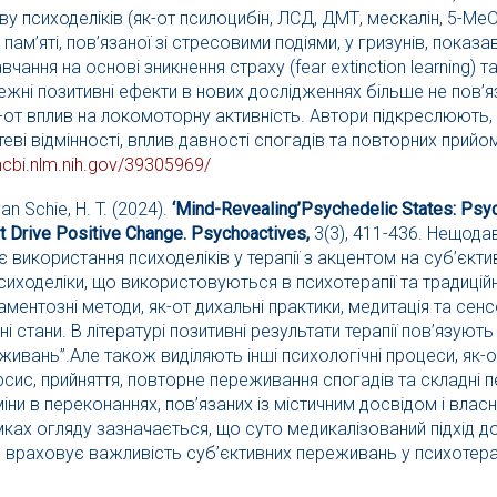
иву психоделіків (як-от псилоцибін, ЛСД, ДМТ, мескалін, 5-
пам’яті, пов’язаної зі стресовими подіями, у гризунів, показ
чання на основі зникнення страху (fear extinction learning)
жні позитивні ефекти в нових дослідженнях більше не пов’
як-от вплив на локомоторну активність. Автори підкреслюють
ві відмінності, вплив давності спогадів та повторних прийом
cbi.nlm.nih.
gov/39305969/
 van Schie, H. T. (2024).
‘Mind-Revealing’Psychedelic States: Psyc
t Drive Positive Change. Psychoactives,
3(3), 411-436. Нещода
 використання психоделіків у терапії з акцентом на суб’єкт
сиходеліки, що використовуються в психотерапії та традиційн
ентозні методи, як-от дихальні практики, медитація та сенс
ні стани. В літературі позитивні результати терапії пов’язуют
живань”.Але також виділяють інші психологічні процеси, як-от
рсис, прийняття, повторне переживання спогадів та складні 
ни в переконаннях, пов’язаних із містичним досвідом і власн
мках огляду зазначається, що суто медикалізований підхід д
 враховує важливість суб’єктивних переживань у психотера