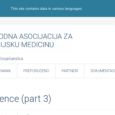
This site contains data in various languages
e čovječanstva
 NAMA
PREPORUČENO
PARTNERI
DOKUMENTACI
ence (part 3)