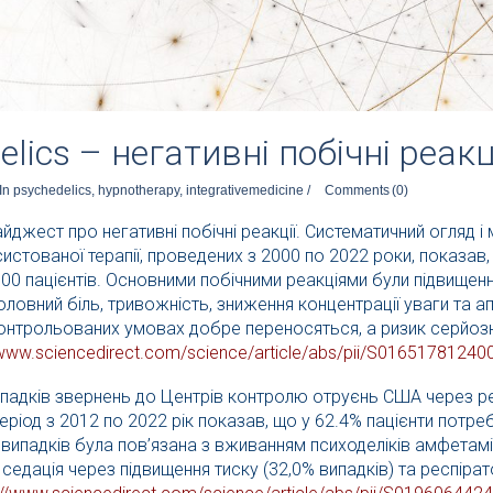
elics – негативні побічні реакц
In
psychedelics
,
hypnotherapy
,
integrativemedicine
/
Comments
(0)
йджест про негативні побічні реакції. Систематичний огляд і
истованої терапії, проведених з 2000 по 2022 роки, показав, 
1000 пацієнтів. Основними побічними реакціями були підвище
головний біль, тривожність, зниження концентрації уваги та а
контрольованих умовах добре переносяться, а ризик серйозн
/www.sciencedirect.com/
science/article/abs/pii/
S01651781240
ипадків звернень до Центрів контролю отруєнь США через р
період з 2012 по 2022 рік показав, що у 62.4% пацієнти потр
 випадків була пов’язана з вживанням психоделіків амфетам
едація через підвищення тиску (32,0% випадків) та респірат