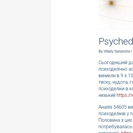
Psyched
By
Vitaliy Sarancha
/
Сьогоднішній да
психоделічно ас
виникли в 9 з 
тиску, нудота, 
психоделіки в 
низький
https:/
Аналіз 54605 в
психоделіків у 
Половина з цих
потребувалась с