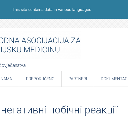
This site contains data in various languages
e čovječanstva
 NAMA
PREPORUČENO
PARTNERI
DOKUMENTACI
 негативні побічні реакції