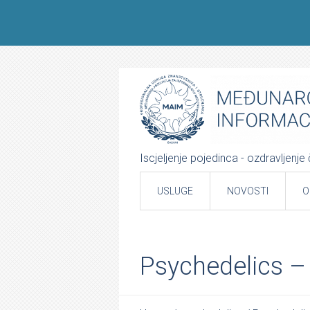
Iscjeljenje pojedinca - ozdravljenj
USLUGE
NOVOSTI
O
Psychedelics –