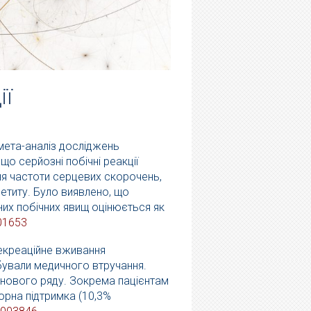
ії
 мета-аналіз досліджень
що серйозні побічні реакції
ння частоти серцевих скорочень,
петиту. Було виявлено, що
их побічних явищ оцінюється як
01653
екреаційне вживання
ебували медичного втручання.
інового ряду. Зокрема пацієнтам
орна підтримка (10,3%