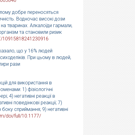
003846
цілому добре переносяться
чність. Водночас високі дози
 на тваринах. Алкалоїди гармали,
організм та становили ризик
7/
10915818241230916
оказало, що у 16% людей
психоделіків. При цьому в людей,
тири рази
цій для використання в
оменами: 1) фізіологічні
рі; 4) негативні реакції в
ативні поведінкові реакції; 7)
 з боку сприймання; 9) негативні
om/
doi/full/10.1177/