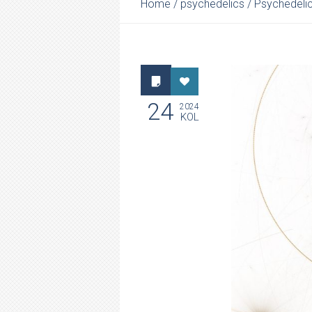
Home
/
psychedelics
/
Psychedelic
24
2024
KOL