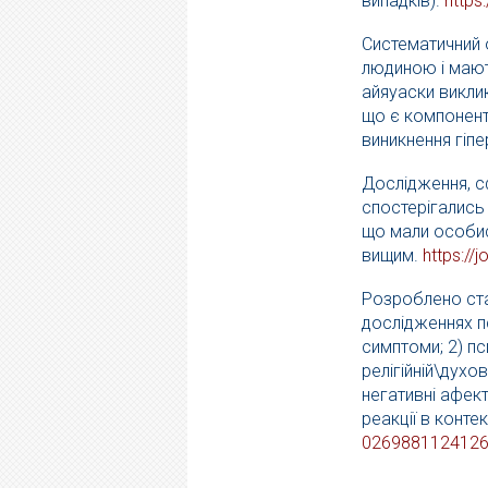
випадків).
https
Систематичний 
людиною і мають
айяуаски виклик
що є компонент
виникнення гіпе
Дослідження, с
спостерігались 
що мали особист
вищим.
https://
Розроблено ста
дослідженнях пс
симптоми; 2) пси
релігійній\духов
негативні афекти
реакції в конт
026988112412