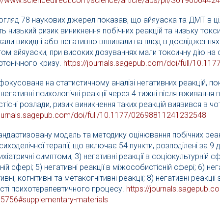
://www.sciencedirect.com/
science/article/abs/pii/
S0196064424
огляд 78 наукових джерел показав, що айяуаска та ДМТ в 
 низький ризик виникнення побічних реакцій та низьку токси
али викидні або негативно впливали на плод в дослідженнях
ом айяуаски, при високих дозуваннях мали токсичну дію на 
ртонічного кризу.
https://journals.sagepub.com/
doi/full/10.117
фокусоване на статистичному аналізі негативних реакцій, п
негативні психологічні реакції через 4 тижні після вживання 
існі розлади, ризик виникнення таких реакцій виявився в чо
journals.sagepub.com/
doi/full/10.1177/
02698811241232548
ндартизовану модель та методику оцінювання побічних реак
иходелічної терапії, що включає 54 пункти, розподілені за 9 д
хіатричні симптоми; 3) негативні реакції в соціокультурній сфе
ній сфері; 5) негативні реакції в міжособистісній сфері; 6) нег
вні, когнітивні та метакогнітивні реакції; 8) негативні реакції
ексті психотерапевтичного процесу.
https://journals.sagepub.c
65756#
supplementary-materials