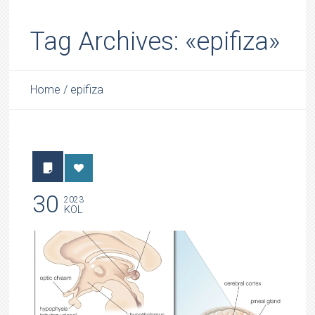
Tag Archives: «epifiza»
Home
/
epifiza
30
2023
KOL