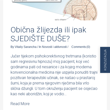
Obična žlijezda ili ipak
SJEDIŠTE DUŠE?
By
Vitaliy Sarancha
/
In
Novosti i aktivnosti
/
Comments
(0)
KONZULTACIJA
Jučer tijekom psihokorektivnog tretmana (koristio
sam regresivnu hipnozu) moj pacijent, koji već
godinama pati od nesanice i za kojeg moderna
konvencionalna medicina nije uspjela ponuditi trajni
pozitivan terapeutski učinak, se našao u prastaroj
šumi, koja je prema njegovim riječima bila vrlo
slična džungli. U tom okruženju pacijent se osjećao
kao neki aboridžin, koji je vodio…
Read More