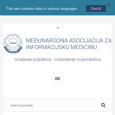
X
This site contains data in various languages
Got it!
Iscjeljenje pojedinca - ozdravljenje čovječanstva