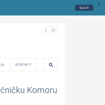
X
Got it!
JA
KONTAKTI
iječničku Komoru