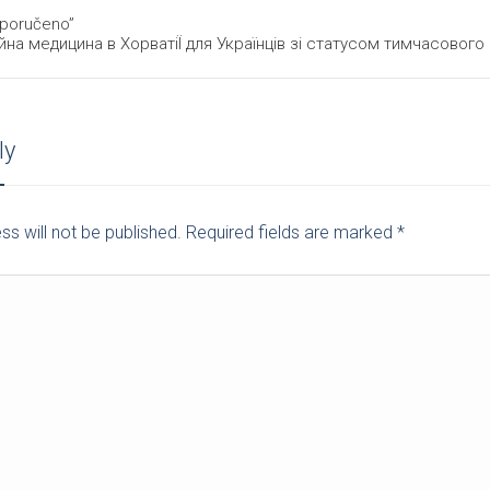
eporučeno”
йна медицина в ХорватіЇ для Українців зі статусом тимчасового 
ly
ss will not be published. Required fields are marked
*