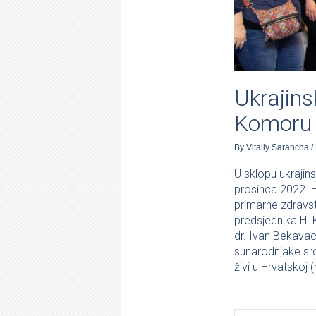
Ukrajins
Komoru
By
Vitaliy Sarancha
/
U sklopu ukrajin
prosinca 2022. Hr
primarne zdravst
predsjednika HLK
dr. Ivan Bekavac
sunarodnjake srd
živi u Hrvatskoj 