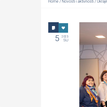
Home
/
Novosti i aktivnosti
/
Ukraji
5
2023
SIJ