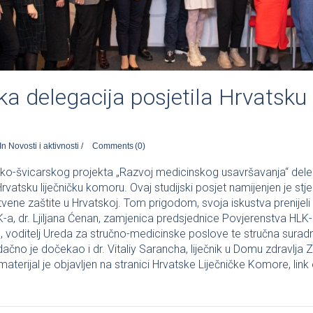
ka delegacija posjetila Hrvatsku 
In
Novosti i aktivnosti
/
Comments
(0)
sko-švicarskog projekta „Razvoj medicinskog usavršavanja“ delegac
vatsku liječničku komoru. Ovaj studijski posjet namijenjen je stje
vene zaštite u Hrvatskoj. Tom prigodom, svoja iskustva prenijeli 
-a, dr. Ljiljana Ćenan, zamjenica predsjednice Povjerenstva HLK-
, voditelj Ureda za stručno-medicinske poslove te stručna suradn
ačno je dočekao i dr. Vitaliy Sarancha, liječnik u Domu zdravlja
(materijal je objavljen na stranici Hrvatske Liječničke Komore, link