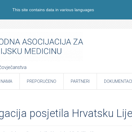
This site contains data in various languages
e čovječanstva
 NAMA
PREPORUČENO
PARTNERI
DOKUMENTACI
gacija posjetila Hrvatsku L