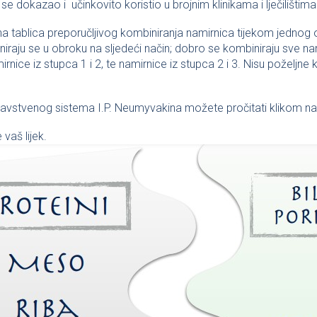
e dokazao i učinkovito koristio u brojnim klinikama i lječilištima
na tablica preporučljivog kombiniranja namirnica tijekom jednog ob
iraju se u obroku na sljedeći način; dobro se kombiniraju sve na
irnice iz stupca 1 i 2, te namirnice iz stupca 2 i 3. Nisu poželjne
zdravstvenog sistema I.P. Neumyvakina možete pročitati klikom na
vaš lijek.