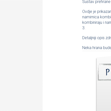
Sustav prehrane s
Ovdje je prikaza
namirnica kombin
kombiniraju i nam
3.
Detaljniji opis 
Neka hrana bude 