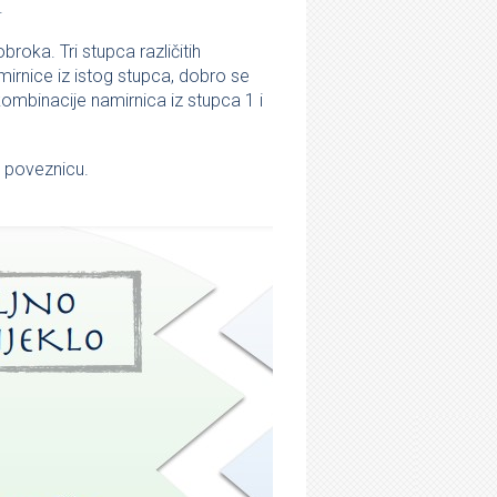
.
roka. Tri stupca različitih
mirnice iz istog stupca, dobro se
 kombinacije namirnica iz stupca 1 i
poveznicu.