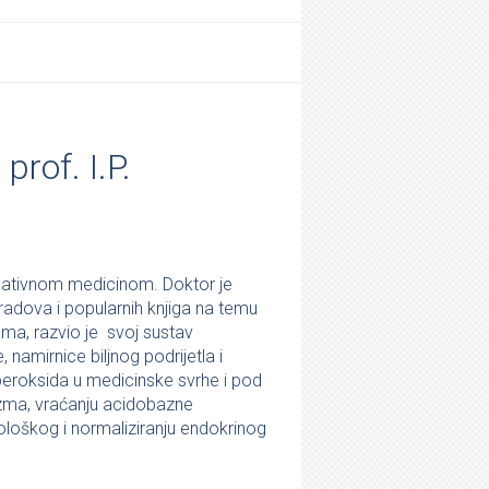
rof. I.P.
ernativnom medicinom. Doktor je
radova i popularnih knjiga na temu
ama, razvio je svoj sustav
 namirnice biljnog podrijetla i
 peroksida u medicinske svrhe i pod
izma, vraćanju acidobazne
nološkog i normaliziranju endokrinog