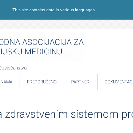
This site contains data in various languages
e čovječanstva
 NAMA
PREPORUČENO
PARTNERI
DOKUMENTACI
 zdravstvenim sistemom prof