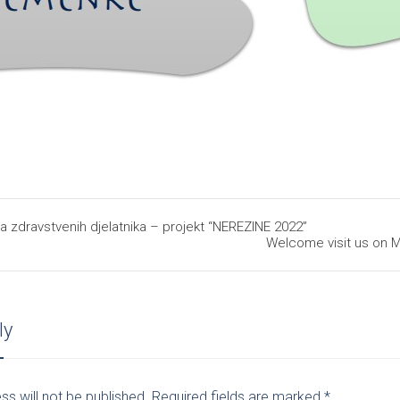
ja zdravstvenih djelatnika – projekt “NEREZINE 2022”
Welcome visit us on 
ly
ss will not be published. Required fields are marked
*