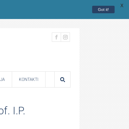
X
Got it!
JA
KONTAKTI
. I.P.