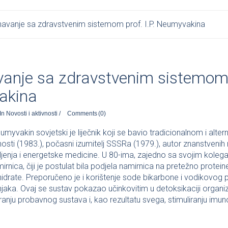
avanje sa zdravstvenim sistemom prof. I.P. Neumyvakina
anje sa zdravstvenim sistemom p
akina
In
Novosti i aktivnosti
/
Comments
(0)
umyvakin sovjetski je liječnik koji se bavio tradicionalnom i alt
osti (1983.), počasni izumitelj SSSRa (1979.), autor znanstvenih 
avljenja i energetske medicine. U 80-ima, zajedno sa svojim koleg
rnica, čiji je postulat bila podjela namirnica na pretežno proteine,
hidrate. Preporučeno je i korištenje sode bikarbone i vodikovog
jaka. Ovaj se sustav pokazao učinkovitim u detoksikaciji organ
iranju probavnog sustava i, kao rezultatu svega, stimuliranju imu