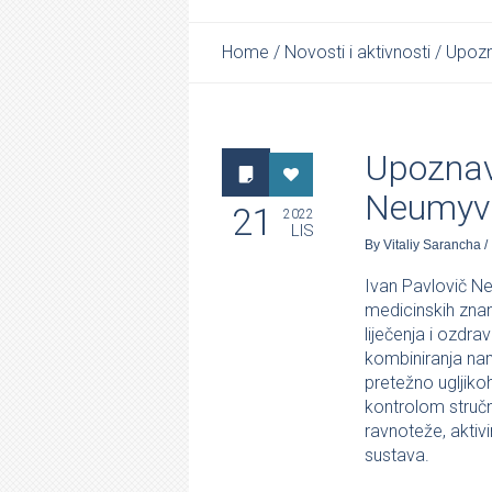
Home
/
Novosti i aktivnosti
/
Upozn
Upoznav
Neumyv
21
2022
LIS
By
Vitaliy Sarancha
/
Ivan Pavlovič Ne
medicinskih znan
liječenja i ozdr
kombiniranja nami
pretežno ugljiko
kontrolom stručn
ravnoteže, aktiv
sustava.