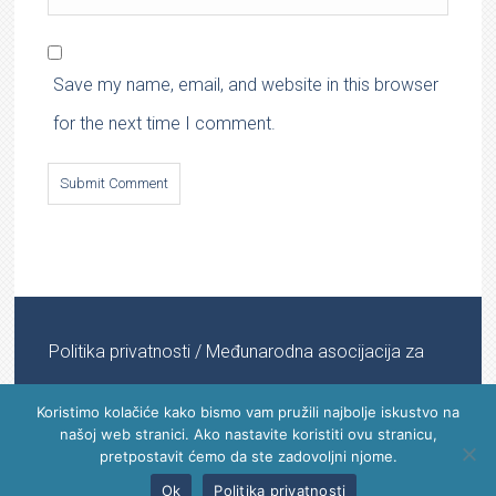
Save my name, email, and website in this browser
for the next time I comment.
Politika privatnosti
/ Međunarodna asocijacija za
informacijsku medicinu © 2022 - 2024 | All Rights
Koristimo kolačiće kako bismo vam pružili najbolje iskustvo na
našoj web stranici. Ako nastavite koristiti ovu stranicu,
Reserved
pretpostavit ćemo da ste zadovoljni njome.
Ok
Politika privatnosti