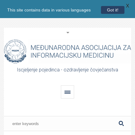
X
This site contains data in various languages
Got it!
Iscjeljenje pojedinca - ozdravljenje čovječanstva