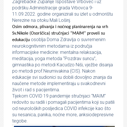
Zagrebačke Županije Ispostave Vrbovec i uz
podršku Administracije grada Vrbovca 9-
11.09.2022. godine organizirali su izlet u odmorištu
Nerezine na otoku Mali Lošinj.
Osim odmora, plivanja i noćnog planinarenja na vrh
Sv.Nikole (Osorščica) stručnjaci “MAIM” proveli su
osoblja Doma Zdravlja o suvremenim
edukaciju
neurokognitivnim metodama iz područja
informacijske medicine: mentalna relaksacija,
meditacija, yoga metoda “Pozdrav suncu”,
gimnastika po metodi Kacudzo Niši, vježbe disanja
po metodi prof.Neumivakina (CIS). Nakon
edukacije svi sudionici su dobili dovoljno znanja da
naučene metode implementiraju u svakodnevni
život i rad s pacijentima.
Tijekom COVID 19 pandemije stručnjaci “MAIM”
redovito su radili i pomagali pacijentima koji su patili
od neuroloških posljedica COVID infekcije kao što
su nesanica, panika, noćne more, anksiodepresivne
tegobe.