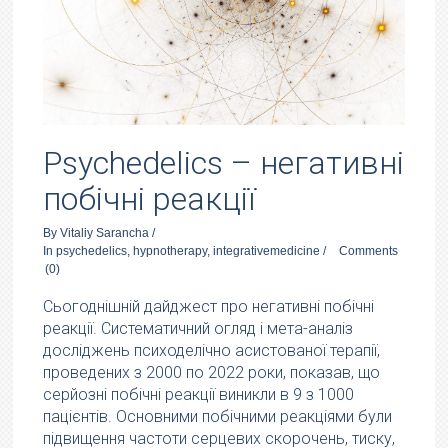
Psychedelics – негативні
побічні реакції
By
Vitaliy Sarancha
/
In
psychedelics
,
hypnotherapy
,
integrativemedicine
/
Comments
(0)
Сьогоднішній дайджест про негативні побічні
реакції. Систематичний огляд і мета-аналіз
досліджень психоделічно асистованої терапії,
проведених з 2000 по 2022 роки, показав, що
серйозні побічні реакції виникли в 9 з 1000
пацієнтів. Основними побічними реакціями були
підвищення частоти серцевих скорочень, тиску,