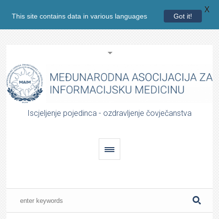
X
This site contains data in various languages
Got it!
Iscjeljenje pojedinca - ozdravljenje čovječanstva