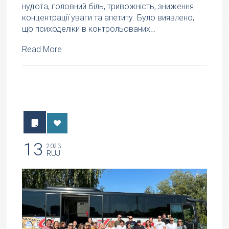
нудота, головний біль, тривожність, зниження
концентрації уваги та апетиту. Було виявлено,
що психоделіки в контрольованих…
Read More
13
2023
RUJ