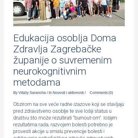
Edukacija osoblja Doma
Zdravlja Zagrebačke
županije o suvremenim
neurokognitivnim
metodama
By
Vitaliy Sarancha
/
In
Novosti i aktivnosti
/
Comments
(0)
Obzirom na sve veće radne izazove koji se stavljaju
pred zdravstveno osoblje te sve lošiji status u
društvu što može rezultirati “burnout-om”. lošijim
rezultatima rada, razvojem bolesti potrebno je
provesti akcije u smislu prevencije bolesti i