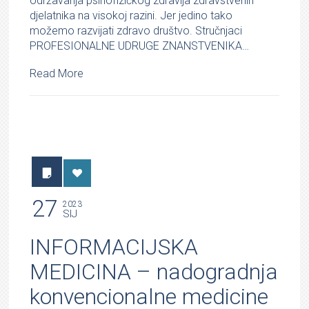
održavanja psihofizičkog zdravlja zdravstvenih
djelatnika na visokoj razini. Jer jedino tako
možemo razvijati zdravo društvo. Stručnjaci
PROFESIONALNE UDRUGE ZNANSTVENIKA…
Read More
27
2023
SIJ
INFORMACIJSKA
MEDICINA – nadogradnja
konvencionalne medicine