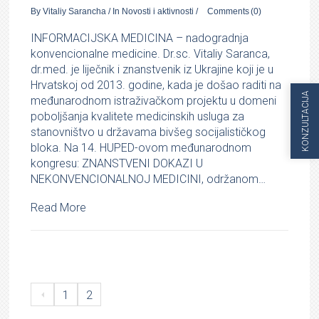
By
Vitaliy Sarancha
/
In
Novosti i aktivnosti
/
Comments
(0)
INFORMACIJSKA MEDICINA – nadogradnja
konvencionalne medicine. Dr.sc. Vitaliy Saranca,
dr.med. je liječnik i znanstvenik iz Ukrajine koji je u
Hrvatskoj od 2013. godine, kada je došao raditi na
KONZULTACIJA
međunarodnom istraživačkom projektu u domeni
poboljšanja kvalitete medicinskih usluga za
stanovništvo u državama bivšeg socijalističkog
bloka. Na 14. HUPED-ovom međunarodnom
kongresu: ZNANSTVENI DOKAZI U
NEKONVENCIONALNOJ MEDICINI, održanom…
Read More
1
2