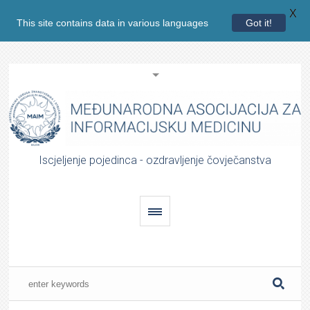
X
This site contains data in various languages
Got it!
Iscjeljenje pojedinca - ozdravljenje čovječanstva