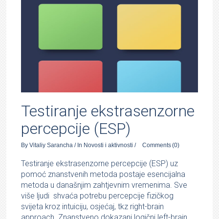
Testiranje ekstrasenzorne
percepcije (ESP)
By
Vitaliy Sarancha
/
In
Novosti i aktivnosti
/
Comments
(0)
Testiranje ekstrasenzorne percepcije (ESP) uz
pomoć znanstvenih metoda postaje esencijalna
metoda u današnjim zahtjevnim vremenima. Sve
više ljudi
shvaća potrebu percepcije fizičkog
svijeta kroz intuiciju, osjećaj, tkz right-brain
approach. Znanstveno dokazani logični left-brain