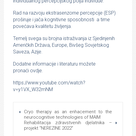
individualnog percepcijskog polja individue.
Rad na razvoju ekstrasenzorne percepcije (ESP)
proširuje i jača kognitivne sposobnosti
a time
povećava kvalitetu življenja.
Temelj svega su brojna istraživanja iz Sjedinjenih
Američkih Država, Europe, Bivšeg Sovjetskog
Saveza, Azije.
Dodatne informacije i literaturu možete
pronaći
ovdje.
https://www.youtube.com/watch?
v=y1VX_W32mNM
Cryo therapy as an enhacement to the
neurocognitive technologies of MAIM
Rehabilitacija zdravstvenih djelatnika –
projekt “NEREZINE 2022”