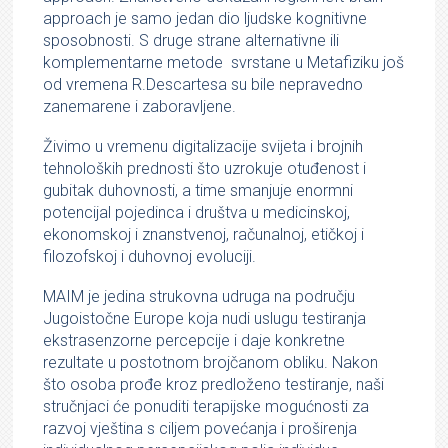
approach je samo jedan dio ljudske kognitivne
sposobnosti. S druge strane alternativne ili
komplementarne metode
svrstane u Metafiziku još
od vremena R.Descartesa su bile nepravedno
zanemarene i zaboravljene.
Živimo u vremenu digitalizacije svijeta i brojnih
tehnoloških prednosti što uzrokuje otuđenost i
gubitak duhovnosti, a time smanjuje enormni
potencijal pojedinca i društva u medicinskoj,
ekonomskoj i znanstvenoj, računalnoj, etičkoj i
filozofskoj i duhovnoj evoluciji.
MAIM je jedina strukovna udruga na području
Jugoistočne Europe koja nudi uslugu testiranja
ekstrasenzorne percepcije i daje konkretne
rezultate u postotnom brojčanom obliku. Nakon
što osoba prođe kroz predloženo testiranje, naši
stručnjaci će ponuditi terapijske mogućnosti za
razvoj vještina s ciljem povećanja i proširenja